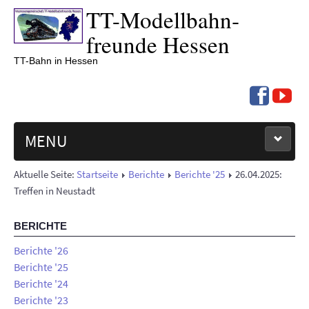
TT-
Modell­bahn­
freunde Hessen
TT-Bahn in Hessen
MENU
Aktuelle Seite:
Startseite
Berichte
Berichte '25
26.04.2025:
NEUIGKEITEN
Treffen in Neustadt
TERMINE '26
BERICHTE
BERICHTE
Berichte '26
Berichte '25
Berichte '24
ÜBER UNS
Berichte '23