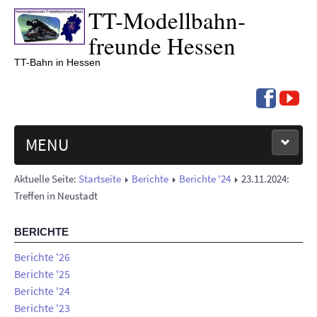
TT-
Modell­bahn­
freunde Hessen
TT-Bahn in Hessen
MENU
Aktuelle Seite:
Startseite
Berichte
Berichte '24
23.11.2024:
NEUIGKEITEN
Treffen in Neustadt
TERMINE '26
BERICHTE
BERICHTE
Berichte '26
Berichte '25
Berichte '24
ÜBER UNS
Berichte '23