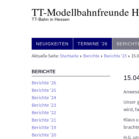
TT-
Modell­bahn­freunde 
TT-Bahn in Hessen
NEUIGKEITEN
TERMINE '26
BERICHT
Aktuelle Seite:
Startseite
Berichte
Berichte '23
15.0
BERICHTE
15.04
Berichte '26
Berichte '25
Anwesen
Berichte '24
Unser g
Berichte '23
wird, f
Berichte '22
Klaus u
Berichte '21
brachte
Berichte '19
Berichte '20
H.G. u