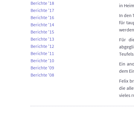
Berichte '18
in Heim
Berichte '17
In den 
Berichte '16
für tau
Berichte '14
werden.
Berichte '15
Berichte '13
Für di
Berichte '12
abgegl
Berichte '11
Teufels
Berichte '10
Ein an
Berichte '09
dem Ein
Berichte '08
Felix b
die all
vieles 