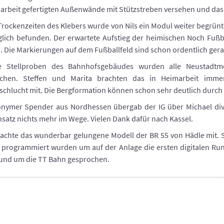
arbeit gefertigten Außenwände mit Stützstreben versehen und da
Trockenzeiten des Klebers wurde von Nils ein Modul weiter begrünt.
glich befunden. Der erwartete Aufstieg der heimischen Noch Fußb
 Die Markierungen auf dem Fußballfeld sind schon ordentlich ge
e Stellproben des Bahnhofsgebäudes wurden alle Neustadtmo
ichen. Steffen und Marita brachten das in Heimarbeit i
schlucht mit. Die Bergformation können schon sehr deutlich durch
onymer Spender aus Nordhessen übergab der IG über Michael div
satz nichts mehr im Wege. Vielen Dank dafür nach Kassel.
rachte das wunderbar gelungene Modell der BR 55 von Hädle mit. 
e programmiert wurden um auf der Anlage die ersten digitalen R
rund um die TT Bahn gesprochen.