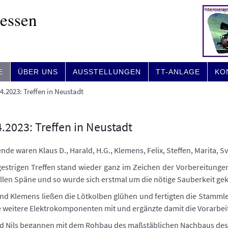
Hessen
E
ÜBER UNS
AUSSTELLUNGEN
TT-ANLAGE
KO
4.2023: Treffen in Neustadt
.2023: Treffen in Neustadt
de waren Klaus D., Harald, H.G., Klemens, Felix, Steffen, Marita, Sv
estrigen Treffen stand wieder ganz im Zeichen der Vorbereitunge
allen Späne und so wurde sich erstmal um die nötige Sauberkeit g
nd Klemens ließen die Lötkolben glühen und fertigten die Stamm
 weitere Elektrokomponenten mit und ergänzte damit die Vorarbeit
nd Nils begannen mit dem Rohbau des maßstäblichen Nachbaus de