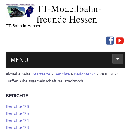
TT-
Modell­bahn­
freunde Hessen
TT-Bahn in Hessen
MENU
Aktuelle Seite:
Startseite
Berichte
Berichte '23
24.01.2023:
NEUIGKEITEN
Treffen Arbeitsgemeinschaft Neustadtmodul
TERMINE '26
BERICHTE
BERICHTE
Berichte '26
Berichte '25
Berichte '24
ÜBER UNS
Berichte '23