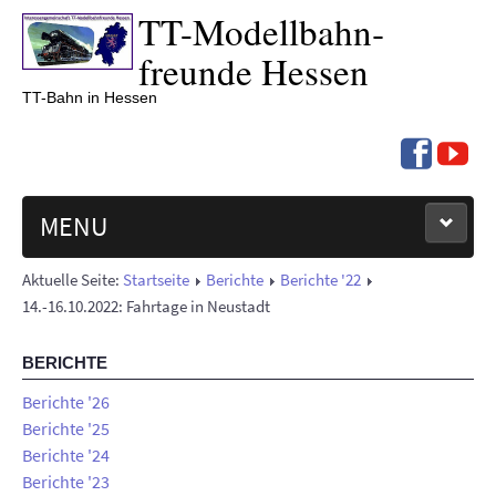
TT-
Modell­bahn­
freunde Hessen
TT-Bahn in Hessen
MENU
Aktuelle Seite:
Startseite
Berichte
Berichte '22
NEUIGKEITEN
14.-16.10.2022: Fahrtage in Neustadt
TERMINE '26
BERICHTE
BERICHTE
Berichte '26
Berichte '25
Berichte '24
ÜBER UNS
Berichte '23