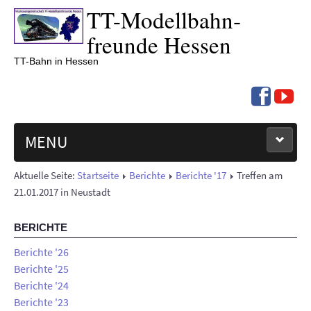
TT-
Modell­bahn­
freunde Hessen
TT-Bahn in Hessen
MENU
Aktuelle Seite:
Startseite
Berichte
Berichte '17
Treffen am
NEUIGKEITEN
21.01.2017 in Neustadt
TERMINE '26
BERICHTE
BERICHTE
Berichte '26
Berichte '25
Berichte '24
ÜBER UNS
Berichte '23