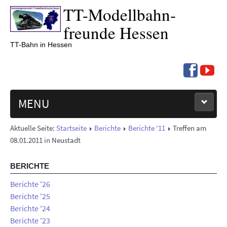
TT-
Modell­bahn­
freunde Hessen
TT-Bahn in Hessen
MENU
Aktuelle Seite:
Startseite
Berichte
Berichte '11
Treffen am
NEUIGKEITEN
08.01.2011 in Neustadt
TERMINE '26
BERICHTE
BERICHTE
Berichte '26
Berichte '25
Berichte '24
ÜBER UNS
Berichte '23