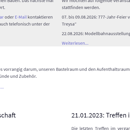
men Bauen. Das nächste mal
Wir möchten auf folgende Veransta
rt.
stattfinden werden.
ar
oder
E-Mail
kontaktieren
07. bis 09.08.2026: 777-Jahr-Feier
uch telefonisch unter der
Treysa“
22.08.2026: Modellbahnausstellung
Weiterlesen...
es vorrangig darum, unseren Bastelraum und den Aufenthaltsraum w
ründe und Zubehör.
...
schaft
21.01.2023: Treffen 
Die letzten Treffen im verg