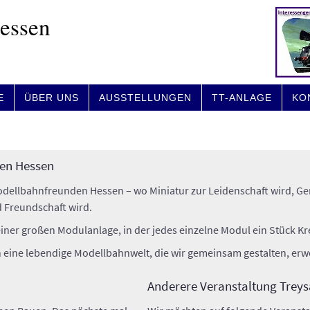
Hessen
E
ÜBER UNS
AUSSTELLUNGEN
TT-ANLAGE
KO
en Hessen
ellbahnfreunden Hessen – wo Miniatur zur Leidenschaft wird, Gem
d Freundschaft wird.
er großen Modulanlage, in der jedes einzelne Modul ein Stück Krea
n eine lebendige Modellbahnwelt, die wir gemeinsam gestalten, erw
Anderere Veranstaltung Treys